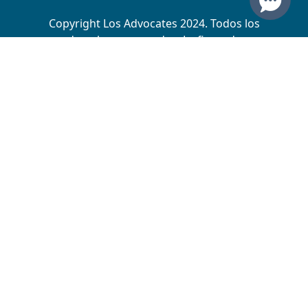
Copyright Los Advocates 2024. Todos los
derechos reservados. La firma de
abogados de accidentes y lesiones
personales más importante de Estados
Unidos
Al proporcionar su número de teléfono,
acepta recibir llamadas y/o mensajes de
texto de los abogados de lesiones de Los
Advocates. Se pueden aplicar tarifas por
mensajes y datos
Descargo de responsabilidad
Website's Directory