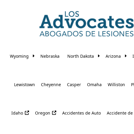
Skip to main content
Wyoming
Nebraska
North Dakota
Arizona
Lewistown
Cheyenne
Casper
Omaha
Williston
P
Idaho
Oregon
Accidentes de Auto
Accidente de 