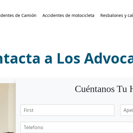
identes de Camión
Accidentes de motocicleta
Resbalones y ca
tacta a Los Advoc
Cuéntanos Tu H
N
A
o
p
m
e
T
b
l
e
r
l