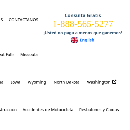
Consulta Gratis
OS
CONTACTANOS
1-888-565-5277
¡Usted no paga a menos que ganemos!
English
at Falls
Missoula
na
Iowa
Wyoming
North Dakota
Washington
strucción
Accidentes de Motocicleta
Resbalones y Caidas