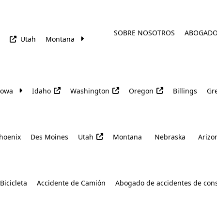
SOBRE NOSOTROS
ABOGAD
Utah
Montana
Iowa
Idaho
Washington
Oregon
Billings
Gre
hoenix
Des Moines
Utah
Montana
Nebraska
Arizo
Bicicleta
Accidente de Camión
Abogado de accidentes de con