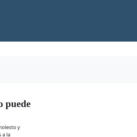
o puede
molesto y
 a la