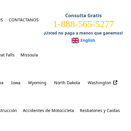
Consulta Gratis
OS
CONTACTANOS
1-888-565-5277
¡Usted no paga a menos que ganemos!
English
at Falls
Missoula
na
Iowa
Wyoming
North Dakota
Washington
strucción
Accidentes de Motocicleta
Resbalones y Caidas