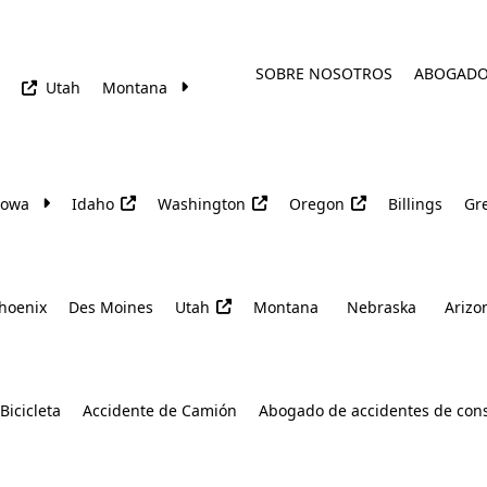
SOBRE NOSOTROS
ABOGAD
Utah
Montana
Iowa
Idaho
Washington
Oregon
Billings
Gre
hoenix
Des Moines
Utah
Montana
Nebraska
Arizo
Bicicleta
Accidente de Camión
Abogado de accidentes de con