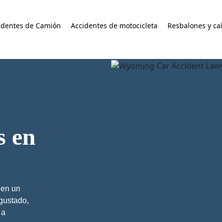
identes de Camión
Accidentes de motocicleta
Resbalones y ca
s en
 en un
sgustado,
 a