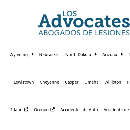
Skip to main content
Wyoming
Nebraska
North Dakota
Arizona
Lewistown
Cheyenne
Casper
Omaha
Williston
P
Idaho
Oregon
Accidentes de Auto
Accidente de 