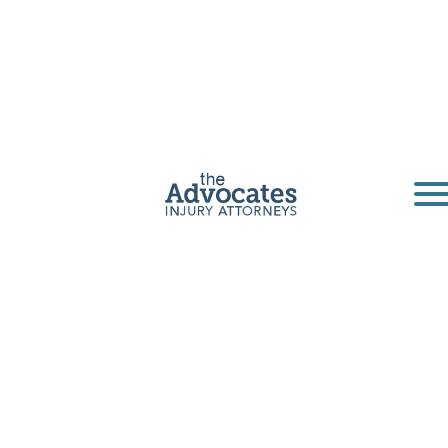
Abogado de
mordedura de
perro en Iowa
Si lo ha mordido un perro en Cedar Rapids,
Des Moines o en cualquier otro lugar de Iowa,
un Advocate está aquí para ayudarlo.
Obtenga una consulta gratuita
Home
|
Iowa
|
Abogado de mordedura de perro en