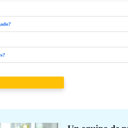
gado?
es?