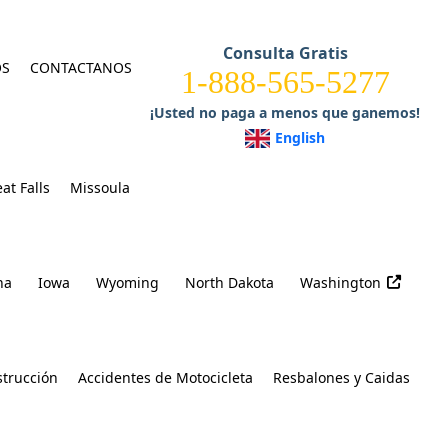
Consulta Gratis
OS
CONTACTANOS
1-888-565-5277
¡Usted no paga a menos que ganemos!
English
at Falls
Missoula
na
Iowa
Wyoming
North Dakota
Washington
strucción
Accidentes de Motocicleta
Resbalones y Caidas