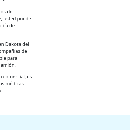
los de
e, usted puede
añía de
n Dakota del
compañías de
ble para
camión.
n comercial, es
ras médicas
o.