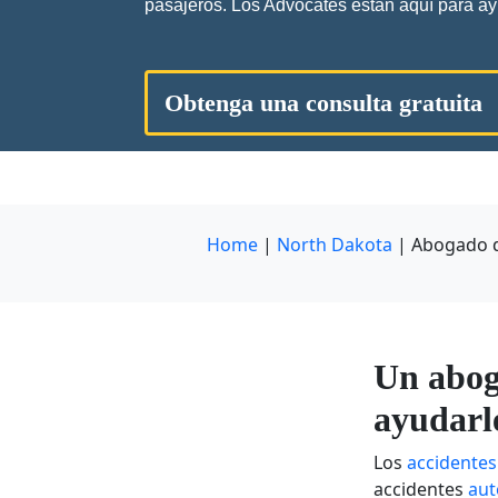
pasajeros. Los Advocates están aquí para ay
Obtenga una consulta gratuita
Home
|
North Dakota
|
Abogado d
Un abog
ayudarle
Los
accidentes
accidentes
aut