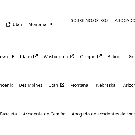
SOBRE NOSOTROS
ABOGAD
Utah
Montana
Iowa
Idaho
Washington
Oregon
Billings
Gre
hoenix
Des Moines
Utah
Montana
Nebraska
Arizo
Bicicleta
Accidente de Camión
Abogado de accidentes de con