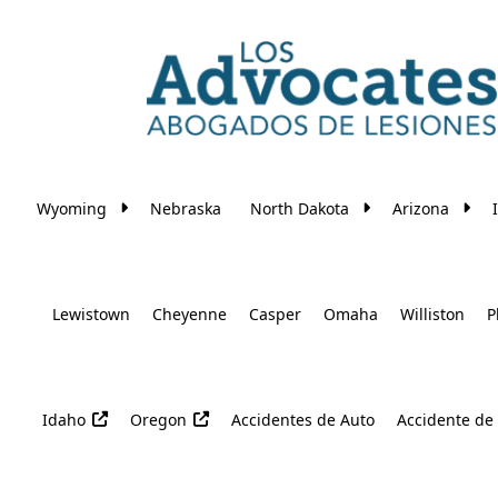
Skip to main content
Wyoming
Nebraska
North Dakota
Arizona
Lewistown
Cheyenne
Casper
Omaha
Williston
P
Idaho
Oregon
Accidentes de Auto
Accidente de 