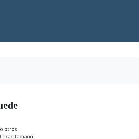
uede
o otros
El gran tamaño