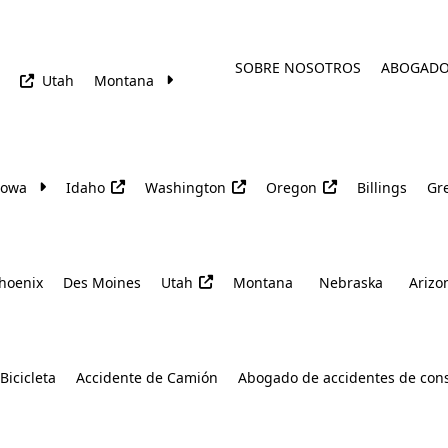
SOBRE NOSOTROS
ABOGAD
Utah
Montana
Iowa
Idaho
Washington
Oregon
Billings
Gre
hoenix
Des Moines
Utah
Montana
Nebraska
Arizo
Bicicleta
Accidente de Camión
Abogado de accidentes de con