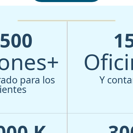
500
1
lones+
Ofic
ado para los
Y cont
lientes
000
K
30