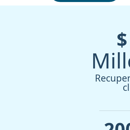
$
Mil
Recuper
c
20