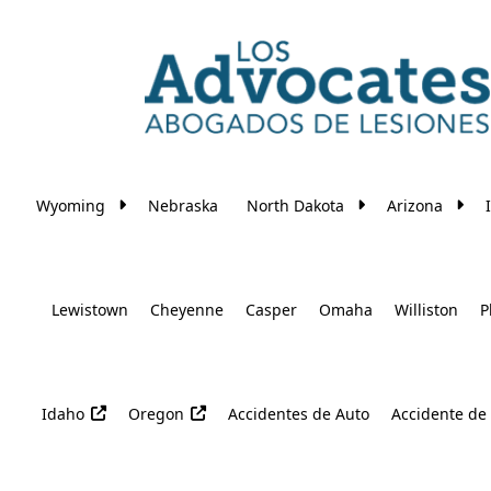
Skip to main content
Wyoming
Nebraska
North Dakota
Arizona
Lewistown
Cheyenne
Casper
Omaha
Williston
P
Idaho
Oregon
Accidentes de Auto
Accidente de 