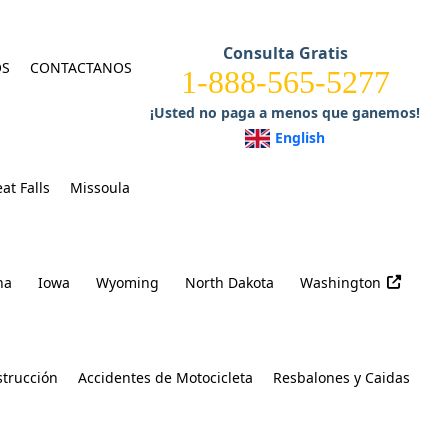
Consulta Gratis
OS
CONTACTANOS
1-888-565-5277
¡Usted no paga a menos que ganemos!
English
at Falls
Missoula
na
Iowa
Wyoming
North Dakota
Washington
strucción
Accidentes de Motocicleta
Resbalones y Caidas