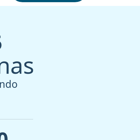
5
inas
ando
0