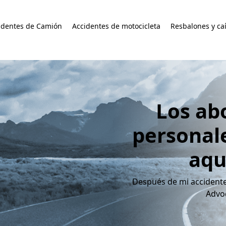
identes de Camión
Accidentes de motocicleta
Resbalones y ca
Los ab
personal
aqu
Después de mi accidente,
Advo