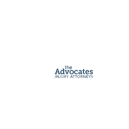
Abogado de
accidentes de
Automovil
Montana
Si usted o un ser querido ha sido lesionado en
un accidente automovilístico en Montana,
puede sentirse estresado, confundido y solo.
Un Advocate puede ayudarle a recuperarse.
Obtenga una consulta gratuita