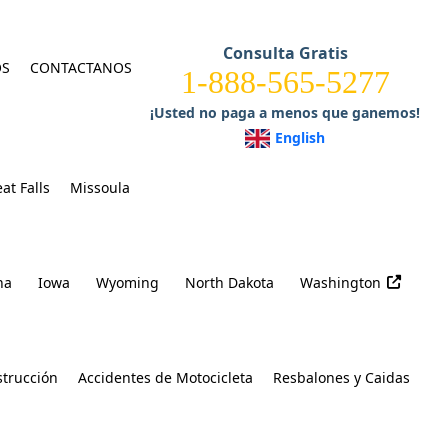
Consulta Gratis
OS
CONTACTANOS
1-888-565-5277
¡Usted no paga a menos que ganemos!
English
at Falls
Missoula
na
Iowa
Wyoming
North Dakota
Washington
strucción
Accidentes de Motocicleta
Resbalones y Caidas