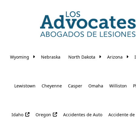
Skip to main content
Wyoming
Nebraska
North Dakota
Arizona
Lewistown
Cheyenne
Casper
Omaha
Williston
P
Idaho
Oregon
Accidentes de Auto
Accidente de 