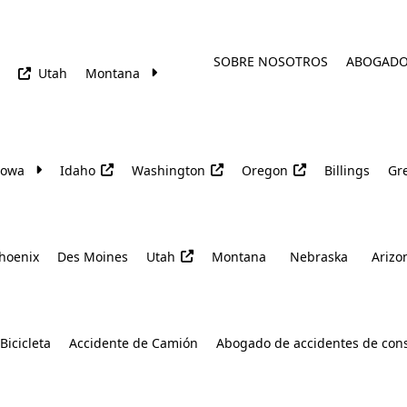
SOBRE NOSOTROS
ABOGAD
Utah
Montana
Iowa
Idaho
Washington
Oregon
Billings
Gre
hoenix
Des Moines
Utah
Montana
Nebraska
Arizo
Bicicleta
Accidente de Camión
Abogado de accidentes de con