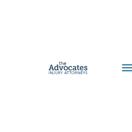
Abogado de
accidentes
peatonales de
Phoenix
Si ha resultado lesionado por un conductor
negligente en Arizona, Los Advocates puede
ayudarlo en su recuperación.
Obtenga una consulta gratuita