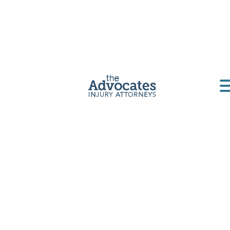
Abogado de
accidentes de
motocicletas en
Des Moines
Los Advocates tienen décadas de experiencia
ayudando a motociclistas a negociar con
compañías de seguros, pagar sus facturas
médicas y obtener una compensación justa
después de un accidente de motocicleta.
Obtenga una consulta gratuita