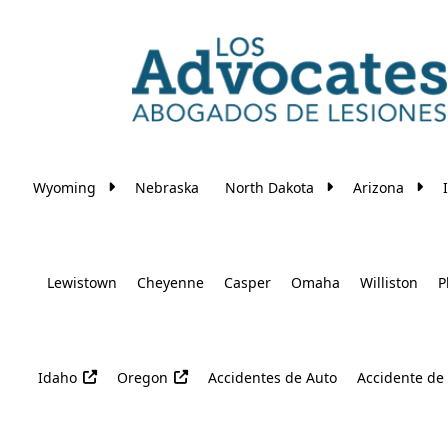
Skip to main content
Wyoming
Nebraska
North Dakota
Arizona
Lewistown
Cheyenne
Casper
Omaha
Williston
P
Idaho
Oregon
Accidentes de Auto
Accidente de 