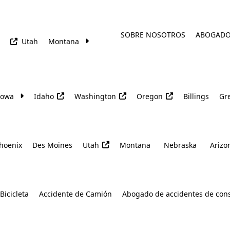
SOBRE NOSOTROS
ABOGAD
Utah
Montana
Iowa
Idaho
Washington
Oregon
Billings
Gre
hoenix
Des Moines
Utah
Montana
Nebraska
Arizo
Bicicleta
Accidente de Camión
Abogado de accidentes de con