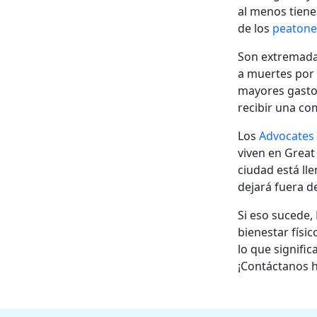
al menos tiene
de los
peatone
Son extremada
a muertes por n
mayores gasto
recibir una co
Los
Advocates
viven en Great
ciudad está ll
dejará fuera d
Si eso sucede,
bienestar físic
lo que signifi
¡Contáctanos h