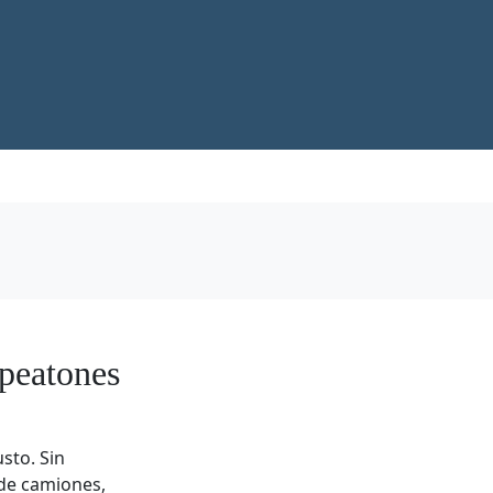
 peatones
usto. Sin
 de camiones,