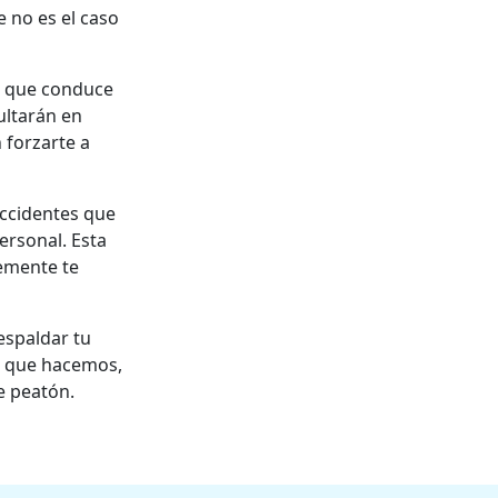
e no es el caso
o que conduce
ultarán en
 forzarte a
ccidentes que
ersonal. Esta
lemente te
espaldar tu
lo que hacemos,
e peatón.