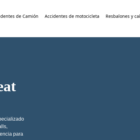
identes de Camión
Accidentes de motocicleta
Resbalones y ca
eat
pecializado
lls,
encia para