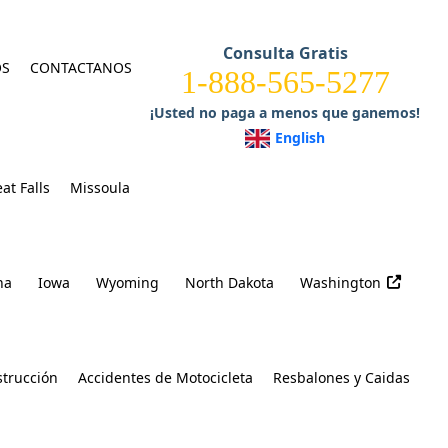
Consulta Gratis
OS
CONTACTANOS
1-888-565-5277
¡Usted no paga a menos que ganemos!
English
at Falls
Missoula
na
Iowa
Wyoming
North Dakota
Washington
strucción
Accidentes de Motocicleta
Resbalones y Caidas