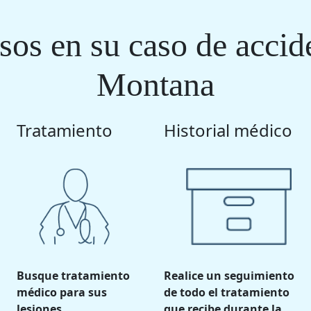
os en su caso de accid
Montana
Tratamiento
Historial médico
Busque tratamiento
Realice un seguimiento
médico para sus
de todo el tratamiento
lesiones.
que recibe durante la