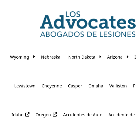
Skip to main content
Wyoming
Nebraska
North Dakota
Arizona
Lewistown
Cheyenne
Casper
Omaha
Williston
P
Idaho
Oregon
Accidentes de Auto
Accidente de 