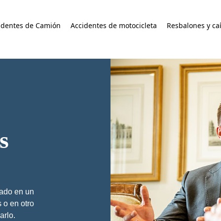
identes de Camión
Accidentes de motocicleta
Resbalones y ca
s
nado en un
 o en otro
arlo.