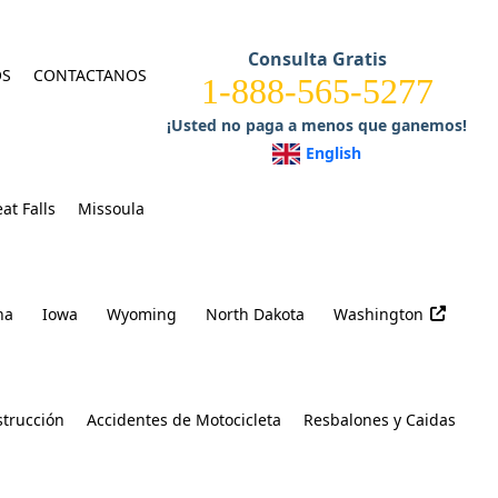
Consulta Gratis
OS
CONTACTANOS
1-888-565-5277
¡Usted no paga a menos que ganemos!
English
at Falls
Missoula
na
Iowa
Wyoming
North Dakota
Washington
strucción
Accidentes de Motocicleta
Resbalones y Caidas