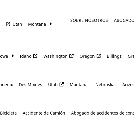
SOBRE NOSOTROS
ABOGAD
Utah
Montana
Iowa
Idaho
Washington
Oregon
Billings
Gre
hoenix
Des Moines
Utah
Montana
Nebraska
Arizo
Bicicleta
Accidente de Camión
Abogado de accidentes de con