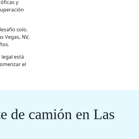
róficas y
cuperación
desafío solo.
as Vegas, NV,
ños.
legal está
comenzar el
te de camión en Las