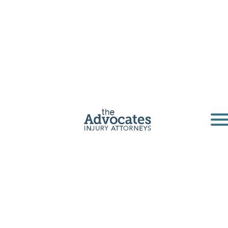
Abogados de
accidentes de
bicicleta en
Oklahoma
¿Tiene un accidente de bicicleta? Si es así,
llame al Bufete de abogados Los Advocates
para una evaluación gratuita. Tenemos años
de experiencia ayudando a ciclistas.
Obtenga una consulta gratuita