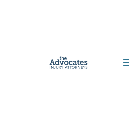
Abogados de
accidentes de
motocicleta en
Casper
Los Advocates es un bufete de abogados
especializado en accidentes de motocicletas
con sede en Casper. Nuestra misión es brindar
representación legal a las víctimas de
colisiones de motocicletas.
Obtenga una consulta gratuita