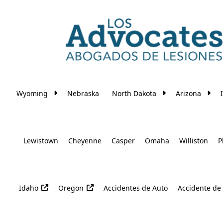
Skip to main content
Wyoming
Nebraska
North Dakota
Arizona
Lewistown
Cheyenne
Casper
Omaha
Williston
P
Idaho
Oregon
Accidentes de Auto
Accidente de 