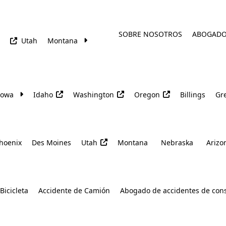
SOBRE NOSOTROS
ABOGAD
Utah
Montana
Iowa
Idaho
Washington
Oregon
Billings
Gre
hoenix
Des Moines
Utah
Montana
Nebraska
Arizo
Bicicleta
Accidente de Camión
Abogado de accidentes de con