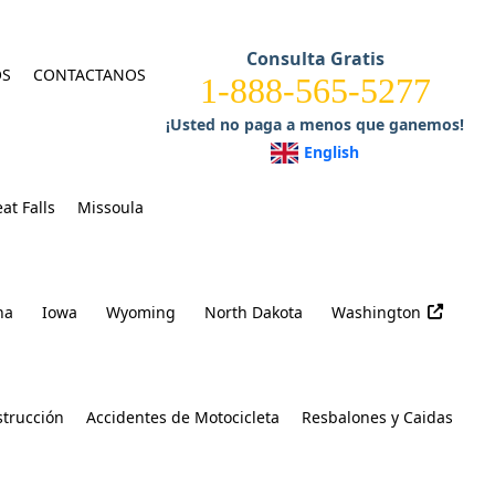
Consulta Gratis
OS
CONTACTANOS
1-888-565-5277
¡Usted no paga a menos que ganemos!
English
at Falls
Missoula
na
Iowa
Wyoming
North Dakota
Washington
strucción
Accidentes de Motocicleta
Resbalones y Caidas