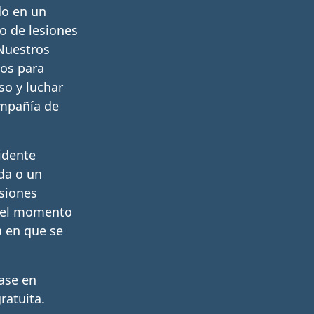
do en un
o de lesiones
Nuestros
tos para
so y luchar
ompañía de
idente
ída o un
siones
e el momento
a en que se
ase en
ratuita.